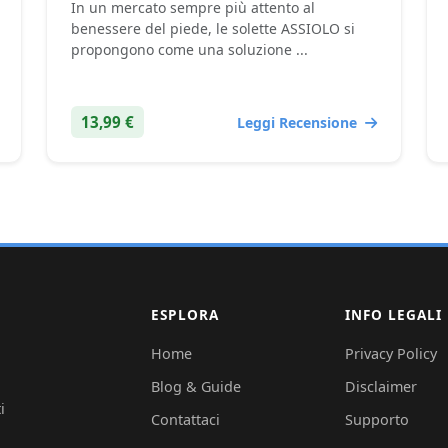
In un mercato sempre più attento al
benessere del piede, le solette ASSIOLO si
propongono come una soluzione ...
13,99 €
Leggi Recensione
ESPLORA
INFO LEGALI
Home
Privacy Policy
Blog & Guide
Disclaimer
i
Contattaci
Supporto